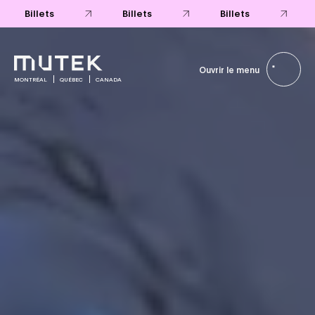
Billets
Billets
Billets
Ouvrir le menu
MONTRÉAL
QUÉBEC
CANADA