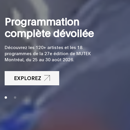
P
r
o
g
r
a
m
m
a
t
i
o
n
c
o
m
p
l
è
t
e
d
é
v
o
i
l
é
e
Découvrez les 120+ artistes et les 18
programmes de la 27e édition de MUTEK
Montréal, du 25 au 30 août 2026.
EXPLOREZ