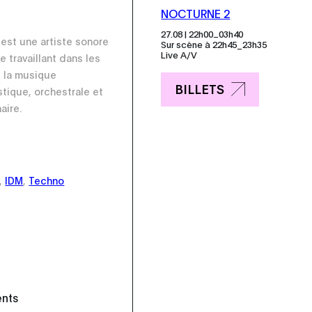
NOCTURNE 2
_
27.08 | 22h00
03h40
est une artiste sonore
Sur scène à 22h45_23h35
Live A/V
 travaillant dans les
 la musique
BILLETS
tique, orchestrale et
aire.
,
IDM
,
Techno
ents