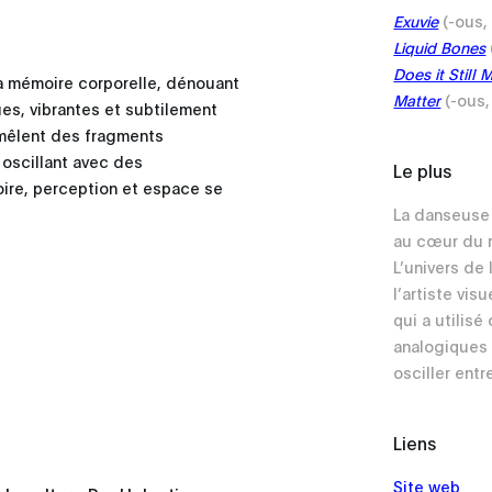
Exuvie
(-ous,
Liquid Bones
Does it Still 
la mémoire corporelle, dénouant
Matter
(-ous,
ques, vibrantes et subtilement
mêlent des fragments
 oscillant avec des
Le plus
ire, perception et espace se
La danseus
au cœur du r
L’univers de 
l’artiste vis
qui a utilis
analogiques
osciller entre
Liens
Site web