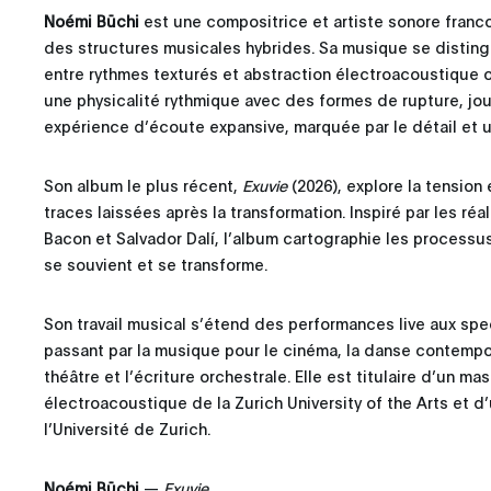
Noémi Büchi
est une compositrice et artiste sonore franco
des structures musicales hybrides. Sa musique se disting
entre rythmes texturés et abstraction électroacoustique o
une physicalité rythmique avec des formes de rupture, jou
expérience d’écoute expansive, marquée par le détail et u
Son album le plus récent,
Exuvie
(2026), explore la tension
traces laissées après la transformation. Inspiré par les ré
Bacon et Salvador Dalí, l’album cartographie les processu
se souvient et se transforme.
Son travail musical s’étend des performances live aux spe
passant par la musique pour le cinéma, la danse contempora
théâtre et l’écriture orchestrale. Elle est titulaire d’un m
électroacoustique de la Zurich University of the Arts et 
l’Université de Zurich.
Noémi Büchi
—
Exuvie