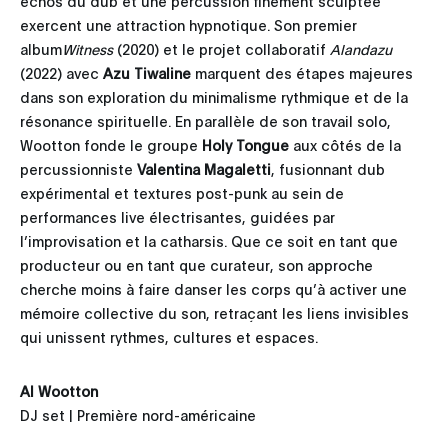
échos du dub et une percussion finement sculptée
exercent une attraction hypnotique. Son premier
album
Witness
(2020) et le projet collaboratif
Alandazu
(2022) avec
Azu Tiwaline
marquent des étapes majeures
dans son exploration du minimalisme rythmique et de la
résonance spirituelle. En parallèle de son travail solo,
Wootton fonde le groupe
Holy Tongue
aux côtés de la
percussionniste
Valentina Magaletti
, fusionnant dub
expérimental et textures post-punk au sein de
performances live électrisantes, guidées par
l’improvisation et la catharsis. Que ce soit en tant que
producteur ou en tant que curateur, son approche
cherche moins à faire danser les corps qu’à activer une
mémoire collective du son, retraçant les liens invisibles
qui unissent rythmes, cultures et espaces.
Al Wootton
DJ set | Première nord-américaine