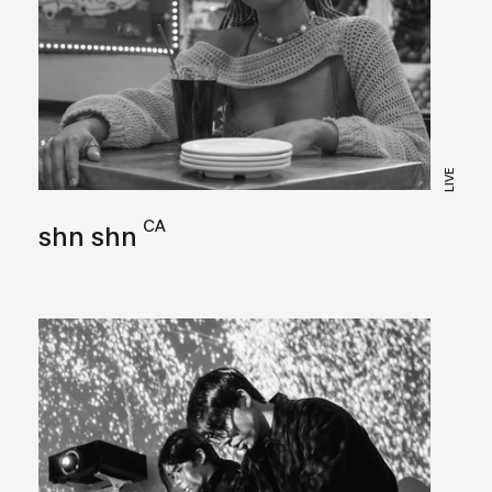
LIVE
CA
shn shn