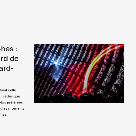
hes :
ard de
ard-
ival cette
 Frédérique
tos préférées,
 et les moments
ntes.