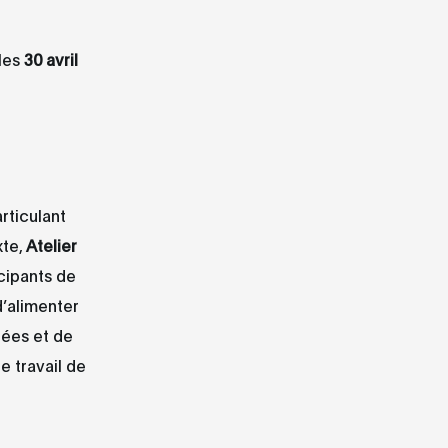
 les
30 avril
rticulant
xte,
Atelier
icipants de
d’alimenter
dées et de
e travail de