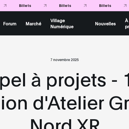
Billets
Billets
Billets
Village
À
Forum
Marché
Nouvelles
Numérique
p
7 novembre 2025
el à projets -
tion d'Atelier G
Nord XR