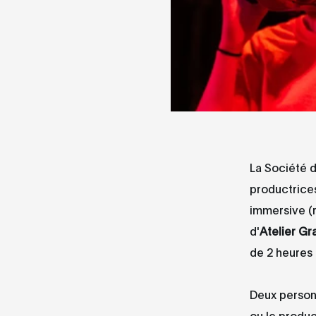
La Société 
productrice
immersive (r
d'
Atelier Gr
de 2 heures
Deux personn
ou le produc