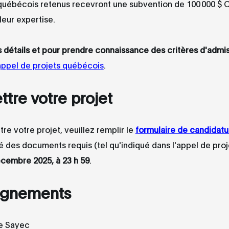
québécois retenus recevront une subvention de 100 000 $ C
eur expertise.
s détails et pour prendre connaissance des critères d'admiss
appel de projets québécois
.
tre votre projet
re votre projet, veuillez remplir le
formulaire de candidatu
es documents requis (tel qu'indiqué dans l'appel de proje
cembre 2025, à 23
h
59
.
ignements
e Sayec