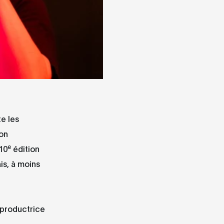
te les
ion
e
 10
édition
is, à moins
a productrice