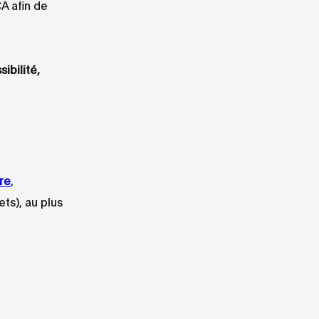
A afin de
ibilité,
re
,
ts), au plus