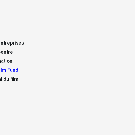
ntreprises
Centre
mation
ilm Fund
l du film