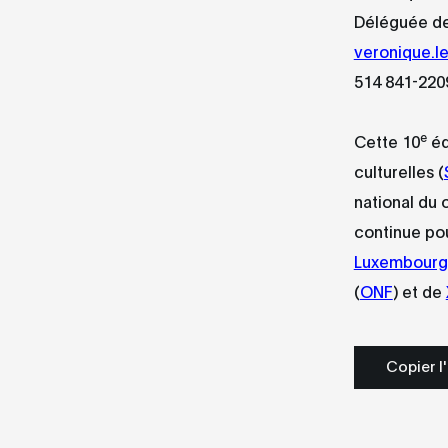
Déléguée de
veronique.l
514 841-220
e
Cette 10
éd
culturelles (
national du 
continue pou
Luxembourg
(
ONF
) et de
Copier l