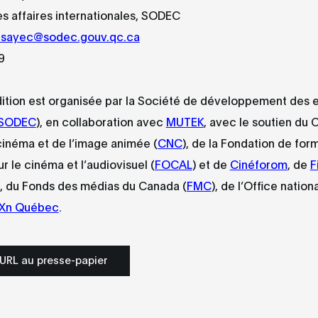
s affaires internationales, SODEC
esayec@sodec.gouv.qc.ca
9
ition est organisée par la Société de développement des e
SODEC
), en collaboration avec
MUTEK
, avec le soutien du 
cinéma et de l’image animée (
CNC
), de la Fondation de for
r le cinéma et l’audiovisuel (
FOCAL
) et de
Cinéforom
, de
F
, du Fonds des médias du Canada (
FMC
), de l’Office nationa
Xn Québec
.
'URL au presse-papier