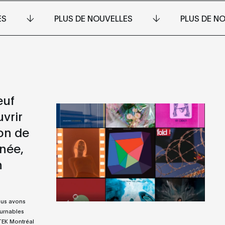
ES
PLUS DE NOUVELLES
PLUS DE N
euf
vrir
on de
née,
n
ous avons
ournables
UTEK Montréal