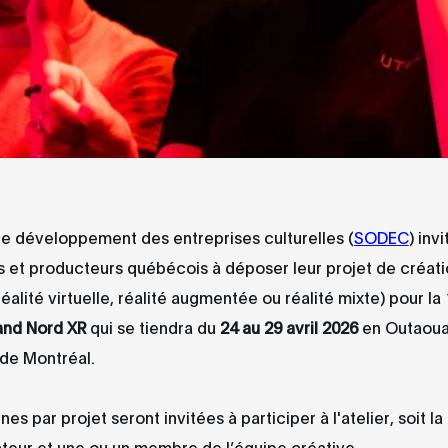
de développement des entreprises culturelles (
SODEC
) invi
s et producteurs québécois à déposer leur projet de créat
éalité virtuelle, réalité augmentée ou réalité mixte) pour la
and Nord XR
qui se tiendra du
24 au 29 avril 2026
en Outaoua
 de Montréal.
es par projet seront invitées à participer à l'atelier, soit l
teur et une ou un membre de l’équipe créative.