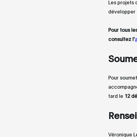
Les projets 
développer l
Pour tous le
consultez l'
Soumet
Pour soumett
accompagné d
tard le
12
dé
Rense
Véronique L