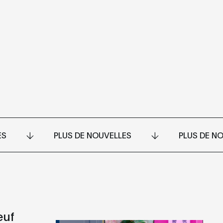
ES
PLUS DE NOUVELLES
PLUS DE N
euf