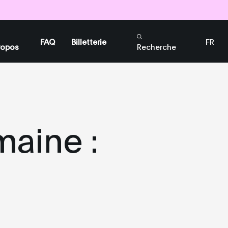
Billets
Billets
Billets
FAQ
Billetterie
FR
ropos
Recherche
EN
maine :