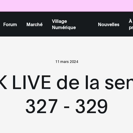
Billets
Billets
Billets
Village
À
Forum
Marché
Nouvelles
Numérique
p
11 mars 2024
LIVE de la se
327 - 329