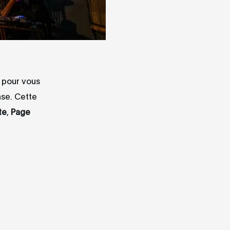
 pour vous
nse. Cette
te
,
Page