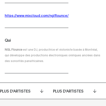
https://www.mixcloud.com/nglflounce/
Qui
NGL Flounce
est une DJ, productrice et violoniste basée à Montréal,
qui développe des productions électroniques oniriques ancrées dans
des sonorités panafricaines.
PLUS D'ARTISTES
PLUS D'ARTISTES