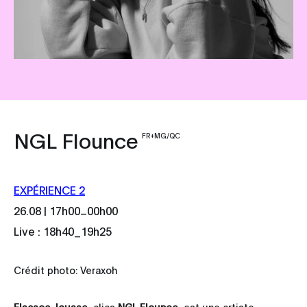
NGL Flounce
FR+MG/QC
EXPÉRIENCE 2
_
26.08 | 17h00
00h00
Live : 18h40_19h25
Crédit photo: Veraxoh
Elsasoa Jousse
, alias
NGL Flounce
, est une artiste,