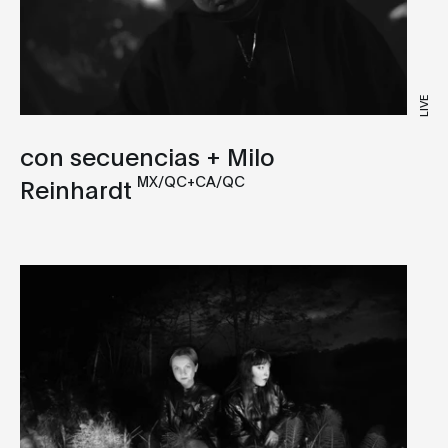
Dub Techno
Dubstep
EBM
LIVE
Electro
con secuencias + Milo
Expérimental
MX/QC+CA/QC
Reinhardt
Footwork
Garage
Hardcore
House
IDM
Indie
Industrial
Italo Disco