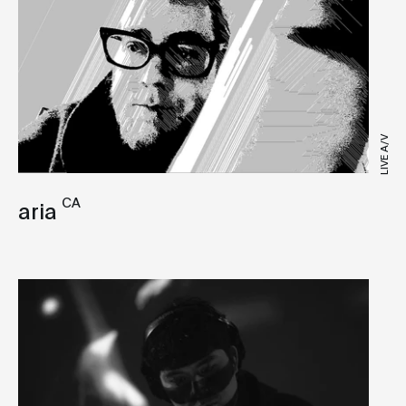
Live A/V
Bass
VJ
Breakbeat
Broken Beat
Classical
LIVE A/V
Club
Dancehall
CA
aria
Deep House
Disco
Downtempo
Drone
Drum and Bass
Dub