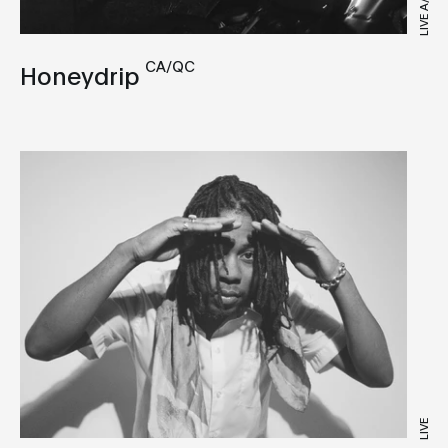
LIVE A/V
Techno
Trance
CA/QC
Honeydrip
UK Funky
LIVE