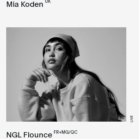
UK
Mia Koden
LIVE
FR+MG/QC
NGL Flounce