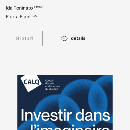
NGL Flounce
Monsieurma
Ida Toninato
FR/QC
jamvvis
WAWA
Pick a Piper
CA
NVST
Istanbul Ghe
Club
Gratuit
détails
NOCTURNE 1
X/VISIONS 1
22h00
Société des arts
18h15
technologiques
Maison
[SAT]
symphonique
Weidi Zhang &
Kara-Lis
Weilu Ge
Coverdale
mesocosm
Kali Malone
Guillaume Coutu
Dumont & Line
Katcho
NOCTURNE 2
France Jobin &
22h00
Markus
Société des 