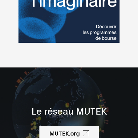
Heckmann
technologiq
Marc-Antoine
[SAT]
Barbier
Nelly-Eve
Debit
Rajotte
Matthew Herbert
MOORE + SA
Barker
Arbor and Tz
Korea Town 
& Ajeebsir
Noémi Büchi
ELECTRONIC
FANTASTICO
Zora Jones
Jump Source
Le réseau MUTEK
MUTEK.org