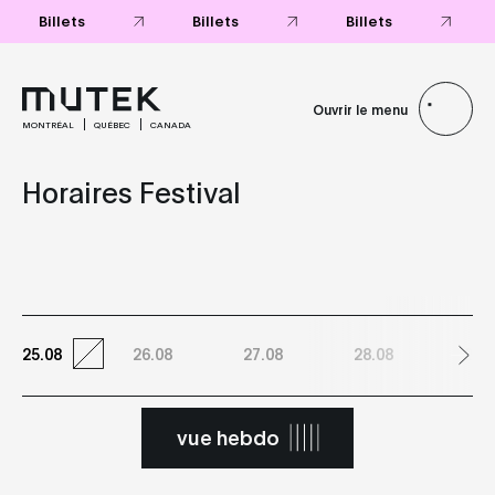
Billets
Billets
Billets
Ouvrir le menu
MONTRÉAL
QUÉBEC
CANADA
Horaires Festival
25.08
26.08
27.08
28.08
29.
vue hebdo