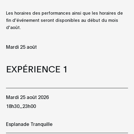
Les horaires des performances ainsi que les horaires de
fin d'événement seront disponibles au début du mois
d'août.
Mardi
Mercredi
Jeudi
Mardi 25 août
25
26
2
EXPÉRIENCE 1
AOÛT
AOÛT
AOÛT
EXPÉRIENCE 1
EXPÉRIENCE 2
EXPÉRIENCE 
Mardi 25 août 2026
18h30
17h00
17h00
Esplanade
Esplanade
Esplanade
_
18h30
23h00
Tranquille
Tranquille
Tranquille
Ida Toninato
16:9 ratio
Abulzooz
Esplanade Tranquille
Pick a Piper
dustbunny
wetdogg