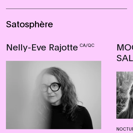
Satosphère
Nelly-Eve Rajotte
MO
CA/QC
SA
NOCTUR