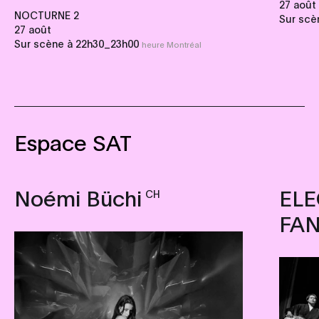
27 août
NOCTURNE 2
Sur scè
27 août
_
Sur scène à 22h30
23h00
heure Montréal
Espace SAT
Noémi Büchi
EL
CH
FAN