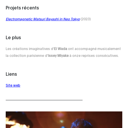
Projets récents
Electromagnetic Matsuri Bayashi in Neo Tokyo
(2023)
Le plus
Les créations imaginatives d'
Ei Wada
ont accompagné musicalement
la collection parisienne d'
Issey Miyake
à onze reprises consécutives.
Liens
Site web