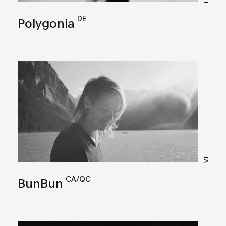
DE
Polygonia
VJ
CA/QC
BunBun