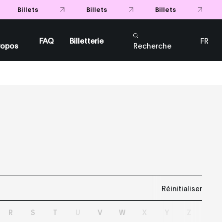
Billets
Billets
Billets
FAQ
Billetterie
FR
ropos
Recherche
EN
Réinitialiser
R
S
T
U
V
W
X
Y
Z