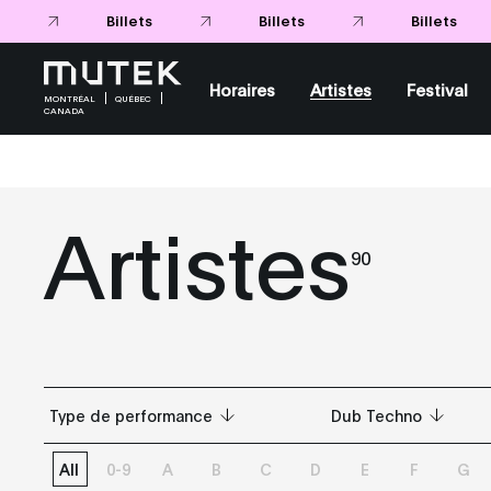
Horaires
Artistes
Festival
MONTRÉAL
QUÉBEC
CANADA
Artistes
90
Type de performance
Dub Techno
All
0-9
A
B
C
D
E
F
G
Tous
Tous