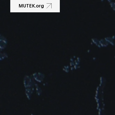
RnB
MUTEK.org
Sound Art
Tech House
Techno
Trance
UK Funky