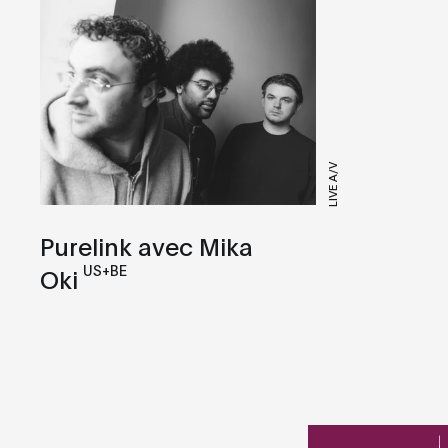
Drone
Drum and Bass
Dub
Dub Techno
Dubstep
LIVE A/V
EBM
Electro
Purelink avec Mika
Expérimental
US+BE
Oki
Footwork
Garage
Hardcore
House
IDM