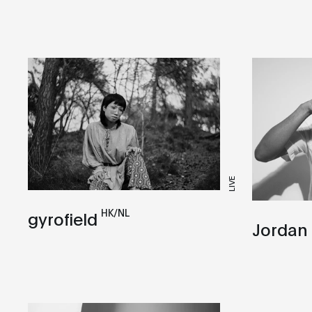
DJ set
Acid
Film
Ambient
Live
Ambient Techno
Live A/V
Bass
VJ
Breakbeat
Broken Beat
Classical
LIVE
Club
HK/NL
gyrofield
Dancehall
Jordan
Deep House
Disco
Downtempo