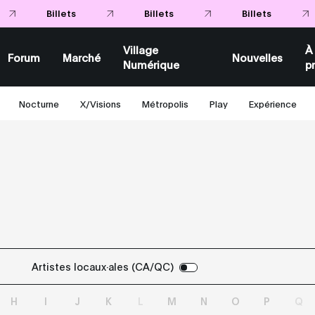
Billets
Billets
Village
À
Forum
Marché
Nouvelles
Numérique
p
Nocturne
X/Visions
Métropolis
Play
Expérience
Artistes locaux·ales (CA/QC)
H
I
J
K
L
M
N
O
P
Q