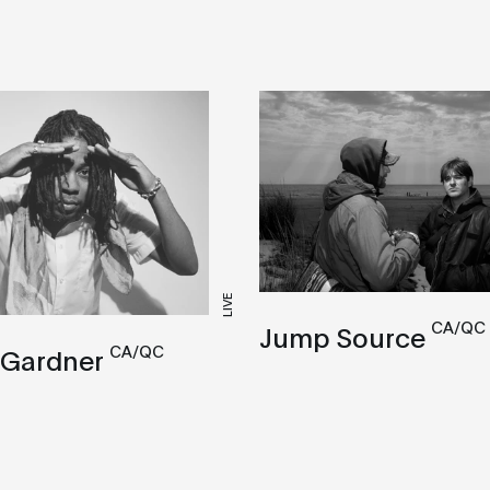
LIVE
CA/QC
Jump Source
CA/QC
 Gardner