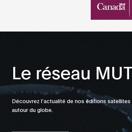
Indie
Industrial
Italo Disco
Jazz
Jungle
Le réseau MU
Kuduro
Minimal
New Wave
Noise
Découvrez l’actualité de nos éditions satellites
Pop
autour du globe.
Post Punk
Radio Art