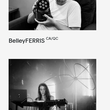
CA/QC
BelleyFERRIS