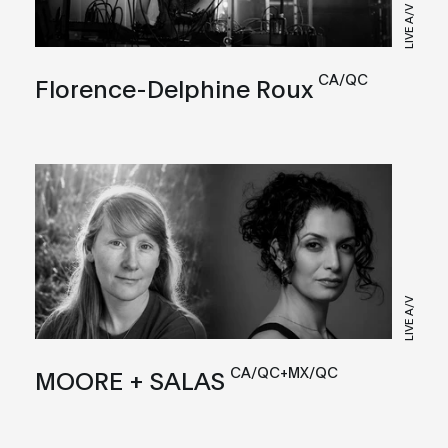
LIVE A/V
CA/QC
Florence-Delphine Roux
LIVE A/V
CA/QC+MX/QC
MOORE + SALAS