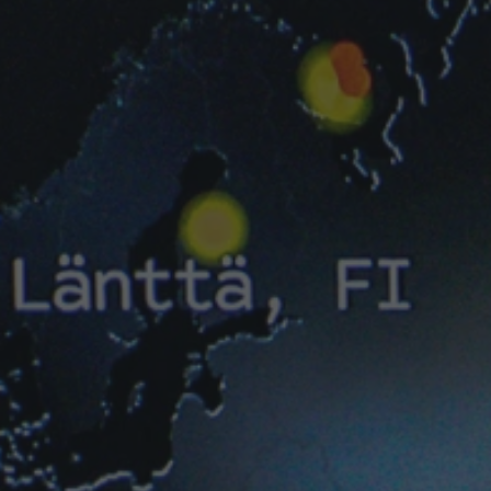
RnB
Sound Art
Tech House
Techno
Trance
UK Funky