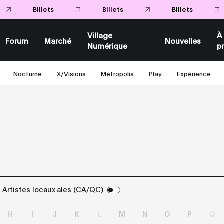
Billets
Billets
Billets
Village
À
Forum
Marché
Nouvelles
Numérique
p
Nocturne
X/Visions
Métropolis
Play
Expérience
Artistes locaux·ales (CA/QC)
H
I
J
K
L
M
N
O
P
Q