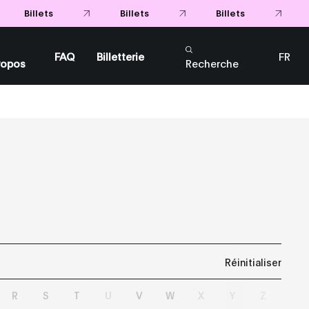
Billets
Billets
Billets
FAQ
Billetterie
FR
ropos
Recherche
EN
Réinitialiser
R
S
T
U
V
W
X
Y
Z