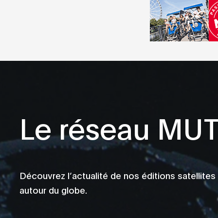
Drone
Drum and Bass
Dub
Dub Techno
Dubstep
EBM
Electro
Le réseau MU
Expérimental
Footwork
Garage
Découvrez l’actualité de nos éditions satellites
Hardcore
autour du globe.
House
IDM