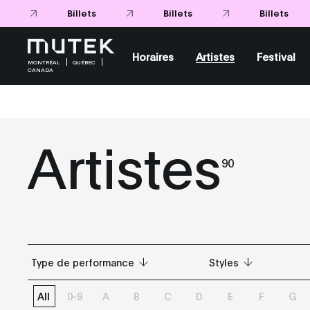
Billets
Billets
Horaires
Artistes
Festival
MONTRÉAL
QUÉBEC
CANADA
Artistes
90
Type de performance
Styles
All
0-9
A
B
C
D
E
F
G
Tous
Tous