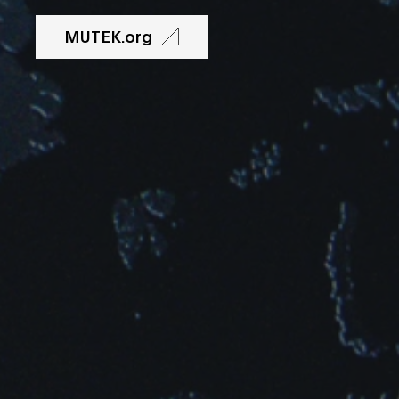
Indie
MUTEK.org
Industrial
Italo Disco
Jazz
Jungle
Kuduro
Minimal
New Wave
Noise
Pop
Post Punk
Radio Art