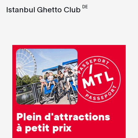
Techno
DE
Istanbul Ghetto Club
Trance
UK Funky