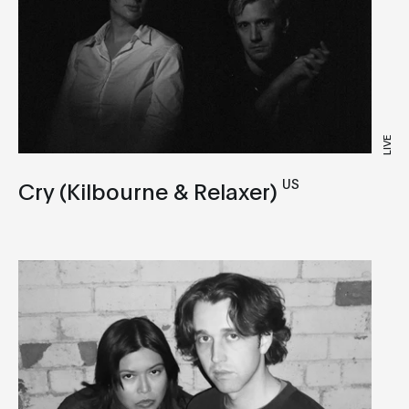
Dub Techno
Dubstep
EBM
Electro
Expérimental
LIVE
Footwork
US
Cry (Kilbourne & Relaxer)
Garage
Hardcore
House
IDM
Indie
Industrial
Italo Disco