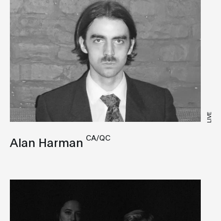
Live A/V
Bass
VJ
Breakbeat
Broken Beat
Classical
Club
Dancehall
LIVE
Deep House
Disco
CA/QC
Alan Harman
Downtempo
Drone
Drum and Bass
Dub