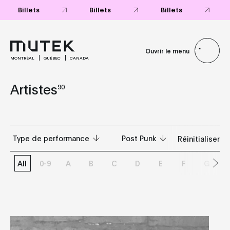
Billets
Billets
Billets
Ouvrir le menu
MONTRÉAL
QUÉBEC
CANADA
Artistes
90
Type de performance
Post Punk
Artistes lo
Réinitialiser
All
0-9
A
B
C
D
E
F
G
Tous
Tous
DJ set
Acid
Film
Ambient
Live
Ambient Techno