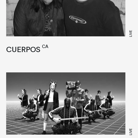
Jazz
Jungle
Kuduro
LIVE
Minimal
CA
CUERPOS
New Wave
Noise
Pop
Post Punk
Radio Art
RnB
Sound Art
LIVE
Tech House