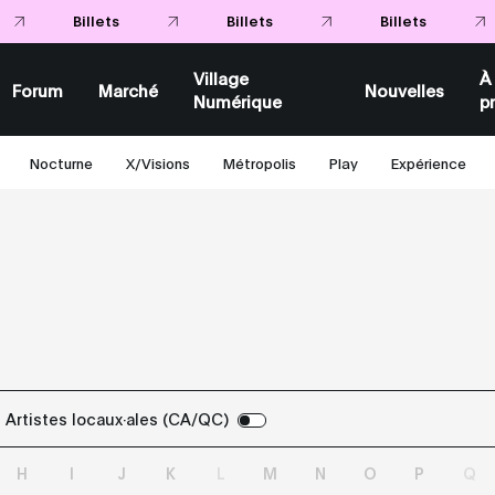
Village
À
Forum
Marché
Nouvelles
Numérique
p
Nocturne
X/Visions
Métropolis
Play
Expérience
Artistes locaux·ales (CA/QC)
H
I
J
K
L
M
N
O
P
Q