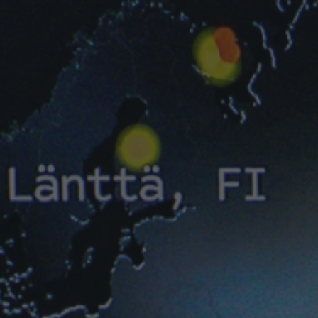
RnB
Sound Art
Tech House
Techno
Trance
UK Funky