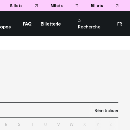
FAQ
Billetterie
FR
ropos
Recherche
EN
Réinitialiser
R
S
T
U
V
W
X
Y
Z