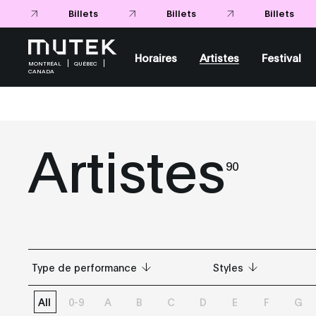
Billets
Billets
Horaires
Artistes
Festival
MONTRÉAL
QUÉBEC
CANADA
Artistes
90
Type de performance
Styles
All
0-9
A
B
C
D
E
F
G
Tous
Tous