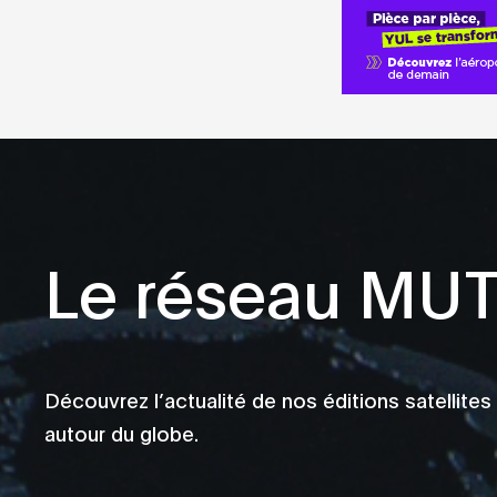
Drone
Drum and Bass
Dub
Dub Techno
Dubstep
EBM
Electro
Le réseau MU
Expérimental
Footwork
Garage
Découvrez l’actualité de nos éditions satellites
Hardcore
autour du globe.
House
IDM