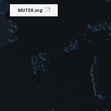
Indie
MUTEK.org
Industrial
Italo Disco
Jazz
Jungle
Kuduro
Minimal
New Wave
Noise
Pop
Post Punk
Radio Art