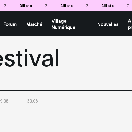
Billets
Billets
Billets
Village
À
Forum
Marché
Nouvelles
Numérique
p
stival
9.08
30.08