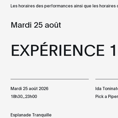
Les horaires des performances ainsi que les horaires 
Mardi
Mercredi
25
26
Mardi 25 août
AOÛT
AOÛT
EXPÉRIENCE 1
EXPÉRIENCE 1
EXPÉRIENCE 2
18h30
17h00
Esplanade Tranquille
Esplanade Tranquille
NOCTURNE 1
22h00
Mardi 25 août 2026
Ida Toninat
Société des arts
_
18h30
23h00
Pick a Pipe
technologiques
[SAT]
Esplanade Tranquille