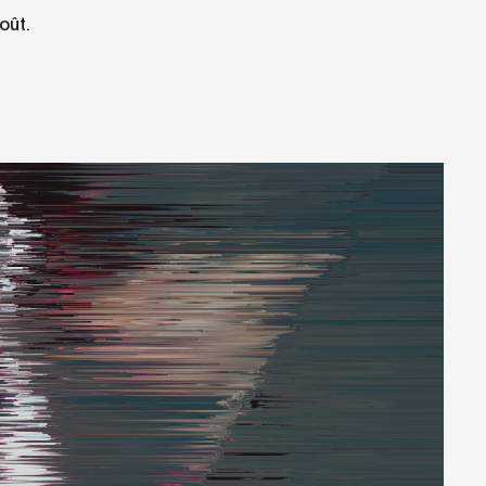
oût.
Samedi
Dimanche
29
30
AOÛT
AOÛT
1
PLAY 2
14h30
o-Théâtre des
Studio-Théâtre des
s Ballets
Grands Ballets
RIENCE 5
EXPÉRIENCE 6
17h00
nade Tranquille
Esplanade Tranquille
SIONS 3
NOCTURNE 5