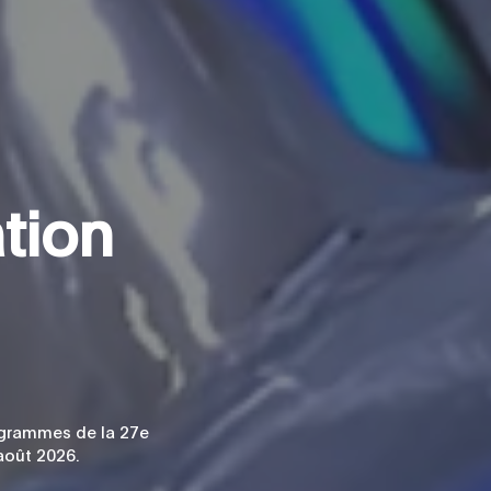
a
t
i
o
n
rogrammes de la 27e
août 2026.