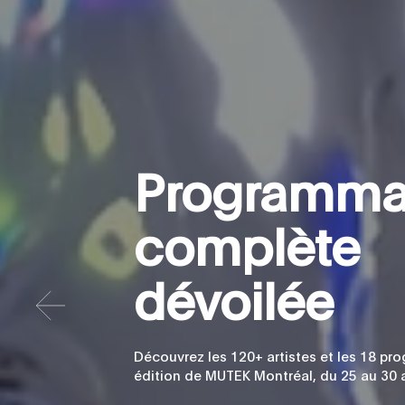
P
r
o
g
r
a
m
m
c
o
m
p
l
è
t
e
d
é
v
o
i
l
é
e
Découvrez les 120+ artistes et les 18 p
édition de MUTEK Montréal, du 25 au 30 